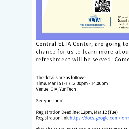
Central ELTA Center, are going to 
chance for us to learn more abou
refreshment will be served. Com
The details are as follows:
Time: Mar 15 (Fri) 13:00pm - 14:00pm
Venue: OIA, YunTech
See you soon!
Registration Deadline: 12pm, Mar 12 (Tue)
Registration link:
https://docs.google.com/f