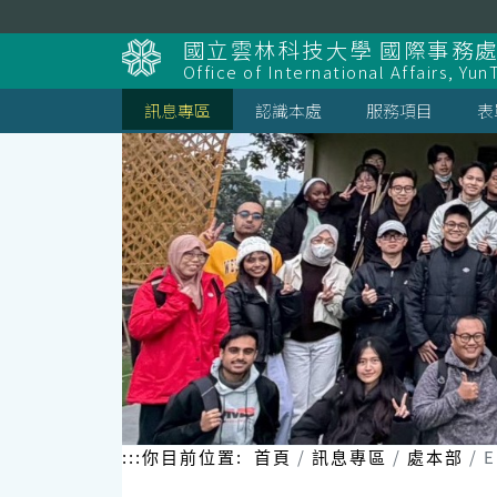
跳
到
國立雲林科技大學 國際事務
主
Office of International Affairs, Yun
要
內
訊息專區
認識本處
服務項目
表
容
區
塊
:::
你目前位置:
首頁
訊息專區
處本部
E