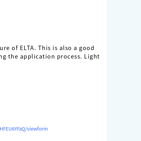
ure of ELTA. This is also a good
g the application process. Light
LHFEU6YFaQ/viewform