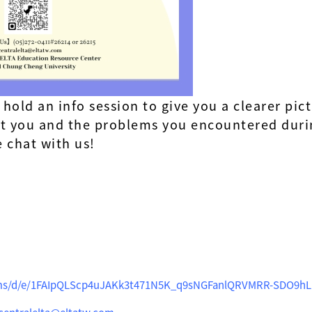
hold an info session to give you a clearer pict
t you and the problems you encountered durin
e chat with us!
orms/d/e/1FAIpQLScp4uJAKk3t471N5K_q9sNGFanlQRVMRR-SDO9h