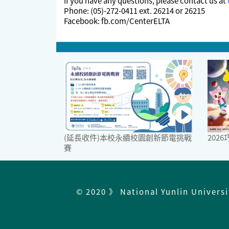
If you have any questions, please contact us at
Phone: (05)-272-0411 ext. 26214 or 26215
Facebook: fb.com/CenterELTA
(延長收件)本校永續校園創新節電挑戰
202
賽
© 2020 》 National Yunlin Univers