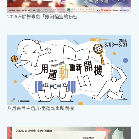
2026巧虎舞臺劇「銀河怪盜的祕密」
八月書目主題展-用運動重新開機