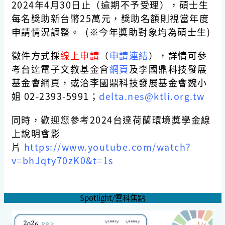
2024年4月30日止（逾期不予受理），碩士生
每名獎助新台幣25萬元，獎助名額則視當年度
申請情況調整。 (※今年獎助對象均為碩士生)
徵件方式採
線上申請
（
申請連結
），詳情可參
考台達電子文教基金會
網頁
及李國鼎科技發展
基金會網頁，或洽李國鼎科技發展基金會魏小
姐 02-2393-5991；
delta.nes@ktli.org.tw
同時，歡迎您參考2024台達荷蘭環境獎學金線
上說明會影
片
https://www.youtube.com/watch?
v=bhJqty70zK0&t=1s
Spotlight/雲科焦點