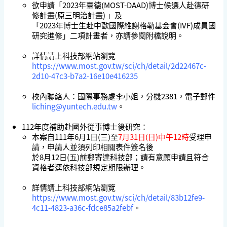
欲申請「2023年臺德(MOST-DAAD)博士候選人赴德研
修計畫(原三明治計畫) 」及
「2023年博士生赴中歐國際維謝格勒基金會(IVF)成員國
研究進修」二項計畫者，亦請參閱附檔說明。
詳情請上科技部網站瀏覽
https://www.most.gov.tw/sci/ch/detail/2d22467c-
2d10-47c3-b7a2-16e10e416235
校內聯絡人：國際事務處李小姐，分機2381，電子郵件
liching@yuntech.edu.tw
。
112年度補助赴國外從事博士後研究
：
本案自111年6月1日(三)至
7月31日(日)中午12時
受理申
請，申請人並須列印相關表件簽名後
於8月12日(五)前郵寄達科技部；請有意願申請且符合
資格者逕依科技部規定期限辦理。
詳情請上科技部網站瀏覽
https://www.most.gov.tw/sci/ch/detail/83b12fe9-
4c11-4823-a36c-fdce85a2febf
。