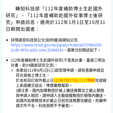
轉知科技部「112年度補助博士生赴國外
研究」、「112年度補助赴國外從事博士後研
究」申請訊息，適用於112年1月1日至10月31
日期間出國者：
詳情請見科技部公文(如附檔)與網站公告
https://www.most.gov.tw/japan/ch/detail/579b4239-
2cd0-467e-a201-e3ec3106833e
，兩案分別簡述如下。
112年度補助博士生赴國外研究
(千里馬計畫、臺德三明治
計畫、赴V4國家研究交流)：
本案自111年6月1日(三)起受理申請，請有意願申請且
符合資格之博士生，
於本校自訂收件截止日
111年7月27日(三)17時前
完成線
上系統繳交送出，俾便彙整報部。
(請注意，國內指導教授於線上繳送推薦信之截止期限
與申請人相同，請申請人主動提醒教授於期限內繳送，
若國內指導教授未於截止日前完成推薦信繳送，則屬申
請文件不全，科技部將不予審查)。