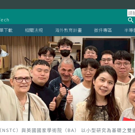
處
Tech
單下載
相關法規
海外教育計畫
徵件專區
半導
會（NSTC）與英國國家學術院（BA） 以小型研究為基礎之