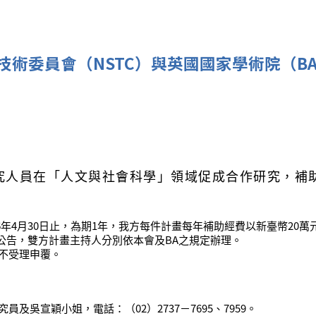
學及技術委員會（NSTC）與英國國家學術院（
究人員在「人文與社會科學」領域促成合作研究，補
16年4月30日止，為期1年，我方每件計畫每年補助經費以新臺幣20萬
公告，雙方計畫主持人分別依本會及BA之規定辦理。
不受理申覆。
吳宣穎小姐，電話：（02）2737－7695、7959。