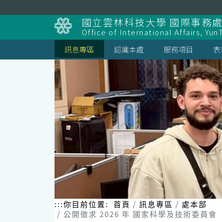
跳
到
國立雲林科技大學 國際事務
主
Office of International Affairs, Yun
要
內
訊息專區
認識本處
服務項目
表
容
區
塊
:::
你目前位置:
首頁
訊息專區
處本部
公開徵求 2026 年 國家科學及技術委員