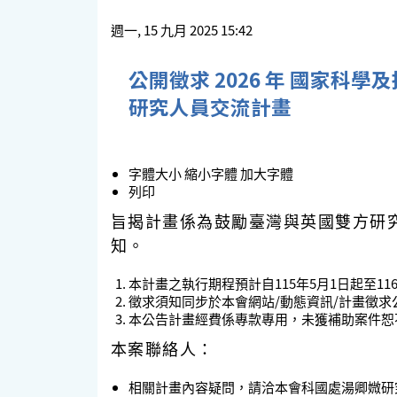
週一, 15 九月 2025 15:42
公開徵求 2026 年 國家科
研究人員交流計畫
字體大小
縮小字體
加大字體
列印
旨揭計畫係為鼓勵臺灣與英國雙方研
知。
本計畫之執行期程預計自115年5月1日起至1
徵求須知同步於本會網站/動態資訊/計畫徵求
本公告計畫經費係專款專用，未獲補助案件恕
本案聯絡人：
相關計畫內容疑問，請洽本會科國處湯卿媺研究員及