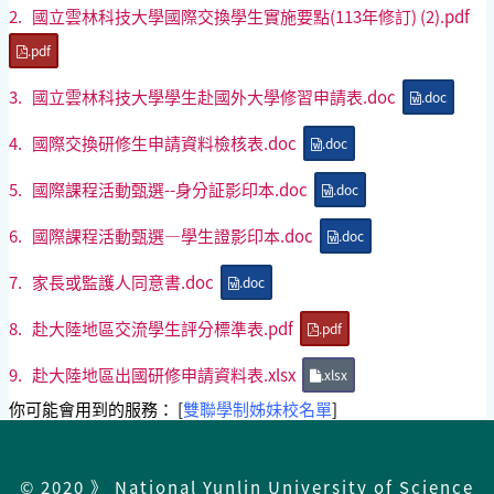
2.
國立雲林科技大學國際交換學生實施要點(113年修訂) (2).pdf
.pdf
3.
國立雲林科技大學學生赴國外大學修習申請表.doc
.doc
4.
國際交換研修生申請資料檢核表.doc
.doc
5.
國際課程活動甄選--身分証影印本.doc
.doc
6.
國際課程活動甄選—學生證影印本.doc
.doc
7.
家長或監護人同意書.doc
.doc
8.
赴大陸地區交流學生評分標準表.pdf
.pdf
9.
赴大陸地區出國研修申請資料表.xlsx
.xlsx
你可能會用到的服務： [
雙聯學制姊妹校名單
]
© 2020 》 National Yunlin University of Science