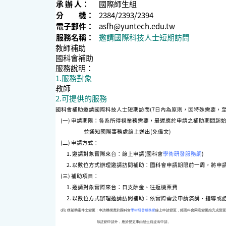
承 辦 人：
國際師生組
分 機：
2384/2393/2394
電子郵件：
asfh@yuntech.edu.tw
服務名稱：
邀請國際科技人士短期訪問
教師補助
國科會補助
服務說明：
1.服務對象
教師
2.可提供的服務
國科會補助邀請國際科技人士短期訪問
(7日內為原則，因特殊需要，
(一) 申請期限：各系所得視業務需要，最遲應於申請之補助期間起
並通知國際事務處線上送出(免備文)
(二) 申請方式：
1. 邀請對象實際來台：線上申請(國科會
學術研發服務網
)
2. 以數位方式辦理邀請訪問補助：國科會申請期限前一周，將申
(三) 補助項目：
1. 邀請對象實際來台：日支酬金、往返機票費
2. 以數位方式辦理邀請訪問補助：依實際需要申請演講、指導或
(四) 獲補助案件之變更：申請機構應於國科會
學術研發服務網
線上申請變更，經國科會同意變更始完成變更
除註銷申請外，應於變更事由發生前提出申請。