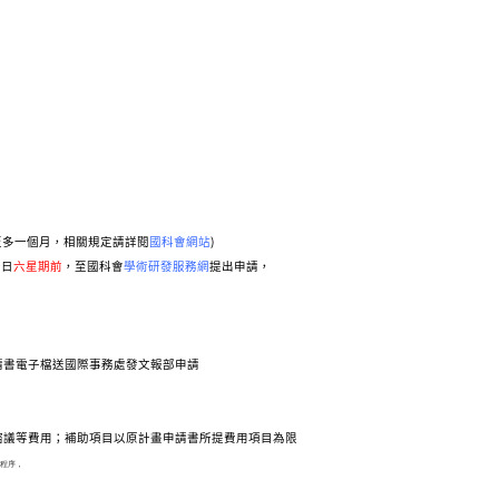
至多一個月，相關規定請詳閱
國科會網站
)
始日
六星期前
，至國科會
學術研發服務網
提出申請，
請書電子檔送國際事務處發文報部申請
諮議等費用；補助項目以原計畫申請書所提費用項目為限
程序，