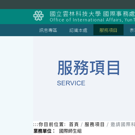
跳
到
國立雲林科技大學 國際事務
主
Office of International Affairs, Yun
要
內
訊息專區
認識本處
服務項目
表
容
區
塊
:::
你目前位置:
首頁
服務項目
邀請國際
業務單位：
國際師生組