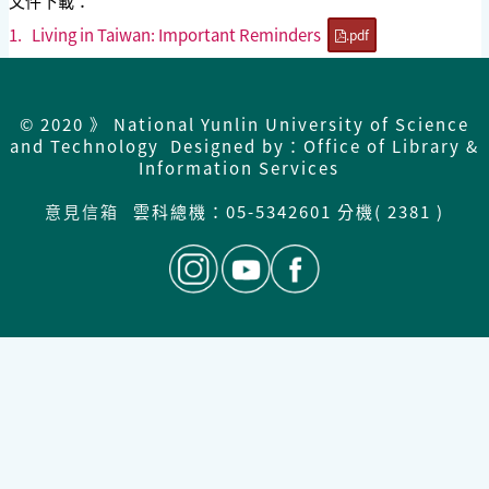
文件下載：
1.
Living in Taiwan: Important Reminders
.pdf
© 2020 》 National Yunlin University of Science
and Technology Designed by：Office of Library &
Information Services
意見信箱
雲科總機：
05-5342601 分機( 2381 )