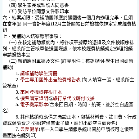
(四) 學生家長或監護人同意書
(五) 受訪單位同意文件影印本
六、
結案期限：受補助團隊應於返國後一個月內辦理完畢，且須
在當年(即同一會計年度)12月主計關帳日前檢據依規定完成經費核
銷
七、
受補助人結案應辦事項：
(一) 在核定補助額度內，將各項單據原始憑證及文件按順序排
列，經系所主管核章後送國際處，依本校經費核銷規定辦理報銷
申請歸墊事宜
(二) 報銷應附單據及文件 (詳見附件：核銷說明-學生出國研習
補助)
1.
請領補助學生清冊
2.
學生專用
國外出差旅費報告表
(每人填寫一張、經系所主
管核章)
3.
來回登機證存根正本
4.
機票購票證明
或
旅行業代收轉付收據
5.
電子機票影本
(含來回日期、時間、航班，並於空白處簽
名)
6.
其他核銷時應備之憑證正本，包括材料費、註冊費、行政
費或保險費之收據
(若僅有電子檔，需印出於空白處簽名)
7.
公差假單
(單一入口學生請假系統出國前申請核可之假單
畫面按右鍵列印)