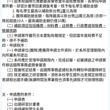
(一) 由本校國際化推動委員會依當年度經費預算、各學院申請
案件數、研習計畫等因素通盤考量，核予每名學生補助金額
1. 每名學生最高以補助新台幣
1萬
元為限
2. 團隊補助總金額，每隊最高以新台幣
10
萬元為限 (亦即一
隊若超過10人，最高補助金額仍僅10萬)
(二)
補助項目包括機票、材料費、註冊費、行政費或保險費，
檢據核銷
(三) 申請案件雖符合本要點有關規定，但因當年度經費不足
時，得不予補助
四、申請程序：
(一) 申請單位(團隊)應備齊申請文件資料，於系所受理期限內
向所屬系所提出
(二) 系所應於受理申請期限內，完成初審，初審通過之申請案
件移送國際事務處開會審查
(三) 甄審核定結果，由國際事務處通知系所轉知申請團隊師生
(四) 核定補助之研習團隊，須依本校學生國外出差規定辦理公
差請假出國手續(無課時間及寒暑假也須事先請假才可辦理核銷)
五、申請應附表件：
(一) 申請表
(二) 出國研習計畫書
(三) 申請補助學生名冊