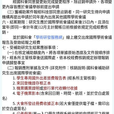
經國科會同意變更始完成變更程序，除註銷申請外，各項變
更內容皆應於會議舉辦前提出申請
(三) 獲補助案件報經科技部同意註銷者，同一研究生得向申請
機構再提出申請於同年度內出席其他國際學術會議
六、
結案期限：研究生應於國際學術會議結束後15日內，且須在
當年(即同一會計年度)12月主計關帳日前檢據依規定完成經費核
銷，
並於國科會「
學術研發服務網
」線上繳交出席國際學術會議
報告及登錄結報之經費
七、
受補助研究生結案應辦事項：
(一) 在核定補助額度內，將各項單據原始憑證及文件按順序排
列，經系所主管核章後送國際處，依本校經費核銷規定辦理報銷
申請歸墊事宜
(二) 報銷應附單據及文件 (詳見附件：核銷說明-國科會補助研
究生出席國際學術會議)
1.
學生專用
國外出差旅費報告表
(經系所主管核章)
2.
來回登機證存根正本
3.
機票購票證明
或
旅行業代收轉付收據
4.
電子機票影本
(含來回日期、時間、航班，並於空白處簽
名)
5.
大會所發註冊費收據正本
(若大會僅提供電子檔，需印出
於空白處簽名)
6.
公差假單
(單一入口學生請假系統出國前申請核可之假單