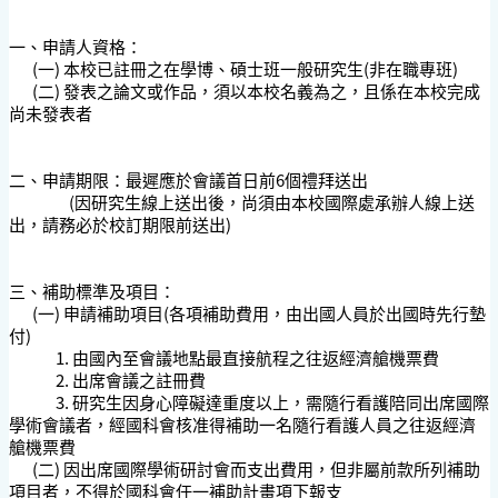
一、
申請人資格：
(一) 本校已註冊之在學博、碩士班一般研究生(非在職專班)
(二) 發表之論文或作品，須以本校名義為之，且係在本校完成
尚未發表者
二、
申請期限：最遲應於會議首日前6個禮拜送出
(因研究生線上送出後，尚須由本校國際處承辦人線上送
出，請務必於校訂期限前送出)
三、補助標準及項目：
(一) 申請補助項目(各項補助費用，由出國人員於出國時先行墊
付)
1. 由國內至會議地點最直接航程之往返經濟艙機票費
2. 出席會議之註冊費
3. 研究生因身心障礙達重度以上，需隨行看護陪同出席國際
學術會議者，經國科會核准得補助一名隨行看護人員之往返經濟
艙機票費
(二) 因出席國際學術研討會而支出費用，但非屬前款所列補助
項目者，不得於國科會任一補助計畫項下報支