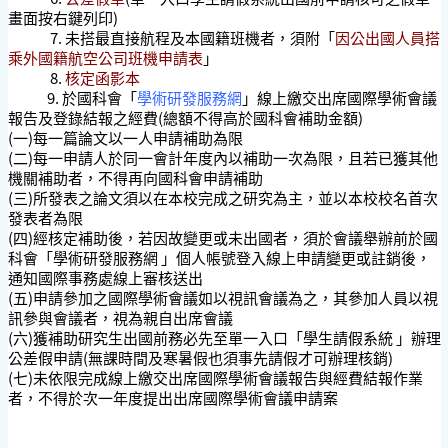
畫面按右鍵列印)
7. 未搭最直接航程及本國籍班機者，須附「
因公出國人員搭
乘外國籍航空公司班機申請表
」
8.
核定函影本
9.
於國科會「
學術研發服務網
」線上繳交出席國際學術會議
報告及登錄結報之經費
(總額不得高於國科會補助金額)
(一)每一篇論文以一人申請補助為限
(二)每一申請人於同一會計年度內以補助一次為限，且若已獲其他
機關補助者，不得再向國科會申請補助
(三)所發表之論文須以在本校完成之研究為主，並以本校校名首次
發表者為限
(四)經核定補助後，若因故變更或未出國者，須於會議舉辦前於國
科會「學術研發服務網 」個人帳號登入線上申請變更或註銷後，
通知國際事務處線上審核送出
(五)申請參加之國際學術會議如以視訊會議為之，其參加人員以視
訊參與會議者，視為親自出席會議
(六)獲補助研究生出國前務必先至單一入口「學生請假系統 」辦理
公差假申請(無課時間及寒暑假也須事先請假才可辦理核銷)
(七)未依限完成線上繳交出席國際學術會議報告與經費結報作業
者，不得於次一年度提出出席國際學術會議申請案