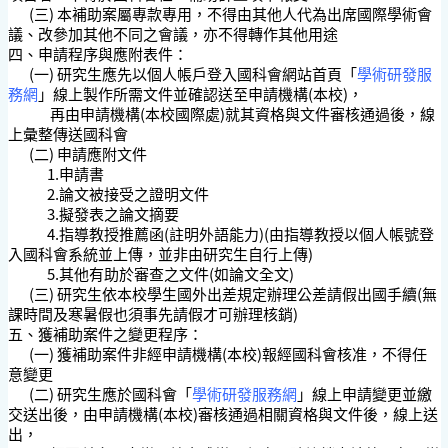
(三) 本補助案屬專款專用，不得由其他人代為出席國際學術會
議、改參加其他不同之會議，亦不得轉作其他用途
四、申請程序與應附表件：
(一) 研究生應先以個人帳戶登入國科會網站首頁「
學術研發服
務網
」線上製作所需文件並確認送至申請機構(本校)，
再由申請機構(本校國際處)就其資格與文件審核通過後，線
上彙整傳送國科會
(二) 申請應附文件
1.申請書
2.論文被接受之證明文件
3.擬發表之論文摘要
4.指導教授推薦函(註明外語能力)(由指導教授以個人帳號登
入國科會系統並上傳，並非由研究生自行上傳)
5.其他有助於審查之文件(如論文全文)
(三) 研究生依本校學生國外出差規定辦理公差請假出國手續(無
課時間及寒暑假也須事先請假才可辦理核銷)
五、獲補助案件之變更程序：
(一) 獲補助案件非經申請機構(本校)報經國科會核准，不得任
意變更
(二) 研究生應於國科會「
學術研發服務網
」線上申請變更並繳
交送出後，由申請機構(本校)審核通過相關資格與文件後，線上送
出，