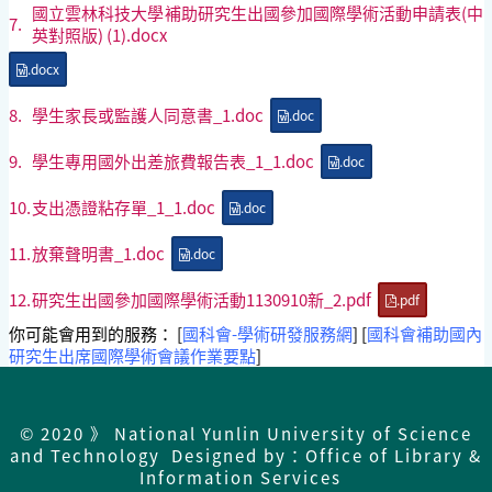
國立雲林科技大學補助研究生出國參加國際學術活動申請表(中
7.
英對照版) (1).docx
.docx
8.
學生家長或監護人同意書_1.doc
.doc
9.
學生專用國外出差旅費報告表_1_1.doc
.doc
10.
支出憑證粘存單_1_1.doc
.doc
11.
放棄聲明書_1.doc
.doc
12.
研究生出國參加國際學術活動1130910新_2.pdf
.pdf
你可能會用到的服務： [
國科會-學術研發服務網
] [
國科會補助國內
研究生出席國際學術會議作業要點
]
© 2020 》 National Yunlin University of Science
and Technology Designed by：Office of Library &
Information Services