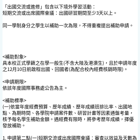
「出國交流或進修」包含以下境外學習活動：
短期交流或出席國際會議：出國研習期間至少3天以上。
同一學制身分之學生以補助一次為限，不得重複提出補助申請。
<補助對象>
具本校正式學籍之在學一般生(不含大陸及港澳生)，且於申請年度
之12月10日前啟程出國、回國者(為配合校內經費核銷時限)。
<申請期限>
依該年度國際事務處公告為主。
<補助標準>
(一)依當年度經費預算、歷年成績、歷年成績班排比率、出國地
點、為期時間、各學院申請案件數、研習計畫等因素通盤考量，
核予每名學生補助金額。遇經費有限時，將參考歷年成績，擇優
發放補助。
1. 申請第二點(一)短期交流或出席國際會議：審查以效益及天數為