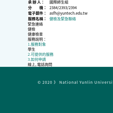
承 辦 人：
國際師生組
分 機：
2384/2393/2394
電子郵件：
asfh@yuntech.edu.tw
服務名稱：
健檢及緊急聯絡
緊急連絡
健檢
健康檢查
服務說明：
1.服務對象
學生
2.可提供的服務
3.如何申請
線上, 電話詢問
© 2020 》 National Yunlin Univers