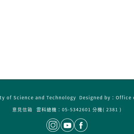
ity of Science and Technology Designed by：Office 
意見信箱
雲科總機：
05-5342601 分機( 2381 )