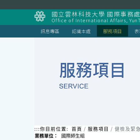
跳
到
國立雲林科技大學 國際事務
主
Office of International Affairs, Yun
要
內
訊息專區
認識本處
服務項目
表
容
區
塊
:::
你目前位置:
首頁
服務項目
健檢及緊
業務單位：
國際師生組